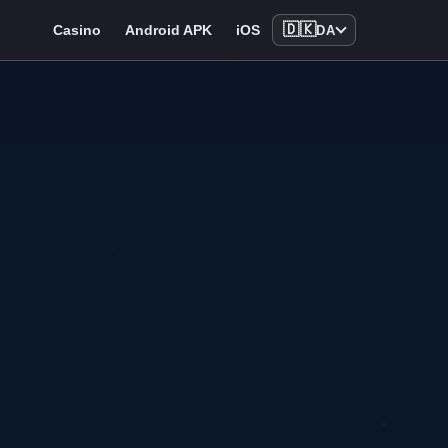
🇩🇰
Casino
Android APK
iOS
DA