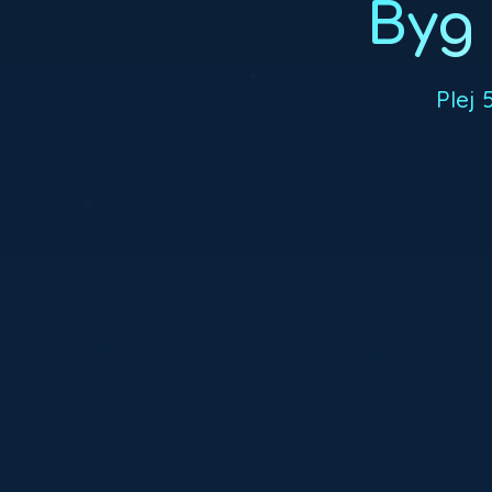
Byg
Plej 